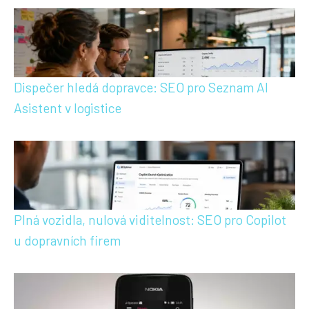
Dispečer hledá dopravce: SEO pro Seznam AI
Asistent v logistice
Plná vozidla, nulová viditelnost: SEO pro Copilot
u dopravních firem