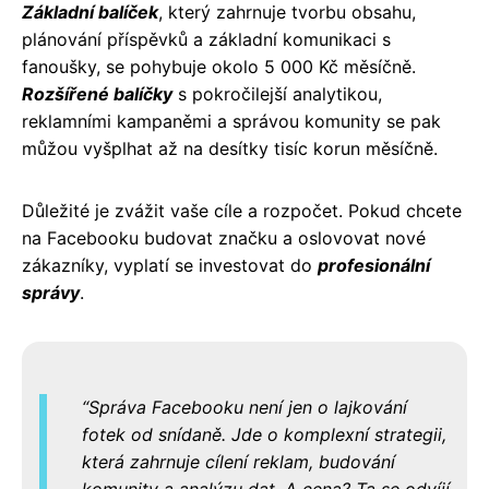
Základní balíček
, který zahrnuje tvorbu obsahu,
plánování příspěvků a základní komunikaci s
fanoušky, se pohybuje okolo 5 000 Kč měsíčně.
Rozšířené balíčky
s pokročilejší analytikou,
reklamními kampaněmi a správou komunity se pak
můžou vyšplhat až na desítky tisíc korun měsíčně.
Důležité je zvážit vaše cíle a rozpočet. Pokud chcete
na Facebooku budovat značku a oslovovat nové
zákazníky, vyplatí se investovat do
profesionální
správy
.
Správa Facebooku není jen o lajkování
fotek od snídaně. Jde o komplexní strategii,
která zahrnuje cílení reklam, budování
komunity a analýzu dat. A cena? Ta se odvíjí