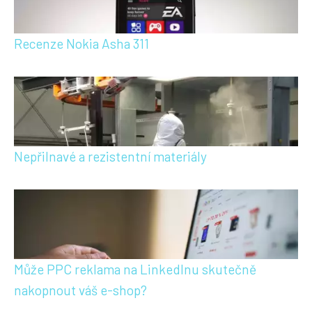
Recenze Nokia Asha 311
Nepřilnavé a rezistentní materiály
Může PPC reklama na LinkedInu skutečně
nakopnout váš e-shop?