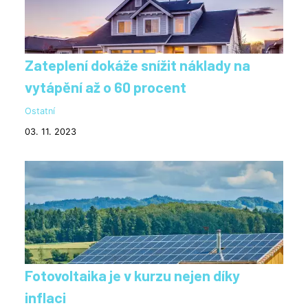
Zateplení dokáže snížit náklady na
vytápění až o 60 procent
Ostatní
03. 11. 2023
Fotovoltaika je v kurzu nejen díky
inflaci