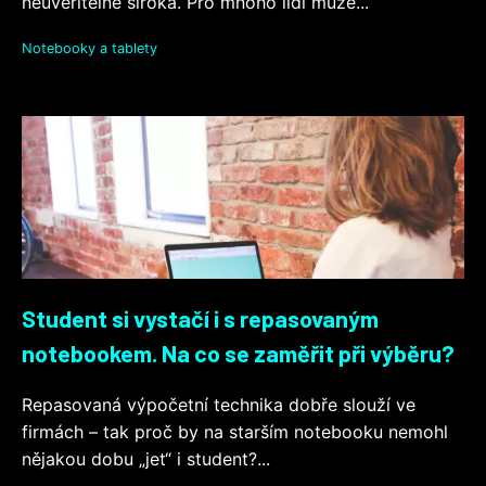
neuvěřitelně široká. Pro mnoho lidí může...
Notebooky a tablety
Student si vystačí i s repasovaným
notebookem. Na co se zaměřit při výběru?
Repasovaná výpočetní technika dobře slouží ve
firmách – tak proč by na starším notebooku nemohl
nějakou dobu „jet“ i student?...