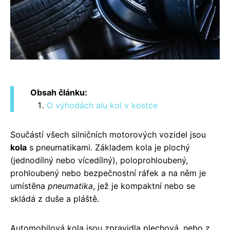
Obsah článku:
O výhodách alu kol v kostce
Součástí všech silničních motorových vozidel jsou
kola
s pneumatikami. Základem kola je plochý
(jednodílný nebo vícedílný), poloprohloubený,
prohloubený nebo bezpečnostní ráfek a na něm je
umístěna
pneumatika
, jež je kompaktní nebo se
skládá z duše a pláště.
Automobilová kola jsou zpravidla plechová, nebo z