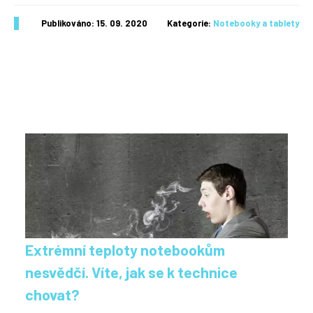
Publikováno: 15. 09. 2020
Kategorie:
Notebooky a tablety
Extrémní teploty notebookům
nesvědčí. Víte, jak se k technice
chovat?