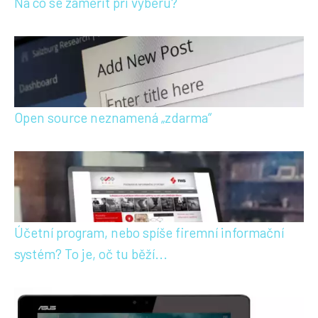
Na co se zaměřit při výběru?
Open source neznamená „zdarma“
Účetní program, nebo spíše firemní informační
systém? To je, oč tu běží...