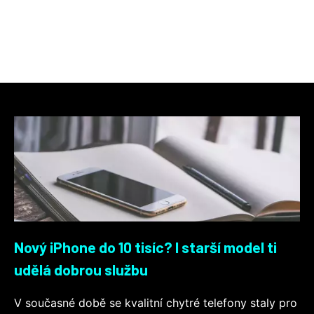
Nový iPhone do 10 tisíc? I starší model ti
udělá dobrou službu
V současné době se kvalitní chytré telefony staly pro