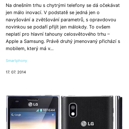
Na dnešním trhu s chytrými telefony se dá očekávat
jen málo inovací. V podstatě se jedná jen o
navyšování a zvětšování parametrů, s opravdovou
novinkou se podaří přijít jen málokdy. To ovšem
neplatí pro hlavní tahouny celosvětového trhu –
Apple a Samsung. Právě druhý jmenovaný přichází s
mobilem, který má v...
Smartphony
17. 07. 2014