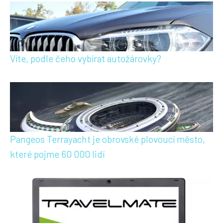
Víte, podle čeho vybírat autožárovky?
Pangeos Terrayacht je obrovské plovoucí město,
které pojme 60 000 lidí