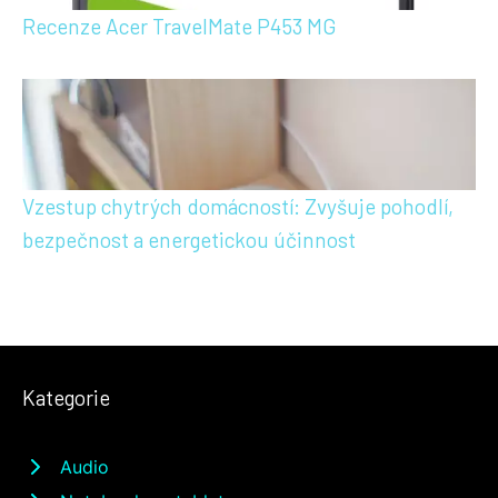
Recenze Acer TravelMate P453 MG
Vzestup chytrých domácností: Zvyšuje pohodlí,
bezpečnost a energetickou účinnost
Kategorie
Audio