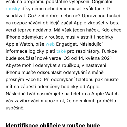
však na programu podstatné vylepšení. Originální
roušky
díky němu nebudeme muset kvůli face ID
sundávat. Což zní dobře, nebo ne? Upravenou funkci
na rozpoznávání obličejů začal Apple zkoušet v beta
verzi teprve nedávno. Má však jeden háček. Kdo chce
iPhone odemykat v roušce, musí vlastnit i hodinky
Apple Watch, píše
web
Engadget. Následující
informace logicky platí
také
pro respirátory. Funkce
bude součástí nové verze iOS od 14. května 2021.
Abyste mohli odemykat s rouškou, v nastavení
iPhonu musíte odsouhlasit odemykání s méně
přesným Face ID. Při odemykání telefonu pak musíte
mít na zápěstí odemčeny hodinky od Apple.
Následně tvář nasměrujete na telefon a Apple Watch
vás zavibrováním upozorní, že odemknutí proběhlo
úspěšně.
Identifikace obličeje v roušce bude