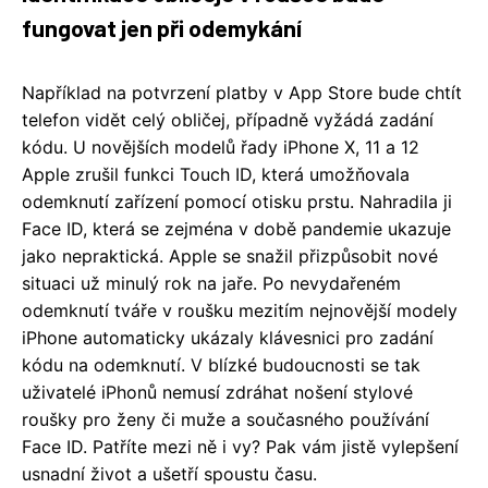
fungovat jen při odemykání
Například na potvrzení platby v App Store bude chtít
telefon vidět celý obličej, případně vyžádá zadání
kódu. U novějších modelů řady iPhone X, 11 a 12
Apple zrušil funkci Touch ID, která umožňovala
odemknutí zařízení pomocí otisku prstu. Nahradila ji
Face ID, která se zejména v době pandemie ukazuje
jako nepraktická. Apple se snažil přizpůsobit nové
situaci už minulý rok na jaře. Po nevydařeném
odemknutí tváře v roušku mezitím nejnovější modely
iPhone automaticky ukázaly klávesnici pro zadání
kódu na odemknutí. V blízké budoucnosti se tak
uživatelé iPhonů nemusí zdráhat nošení stylové
roušky pro ženy či muže a současného používání
Face ID. Patříte mezi ně i vy? Pak vám jistě vylepšení
usnadní život a ušetří spoustu času.