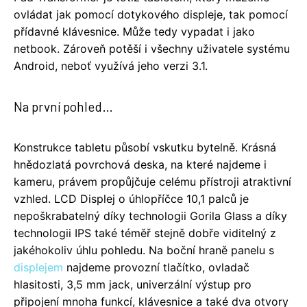
ovládat jak pomocí dotykového displeje, tak pomocí
přídavné klávesnice. Může tedy vypadat i jako
netbook. Zároveň potěší i všechny uživatele systému
Android, neboť využívá jeho verzi 3.1.
Na první pohled…
Konstrukce tabletu působí vskutku bytelně. Krásná
hnědozlatá povrchová deska, na které najdeme i
kameru, právem propůjčuje celému přístroji atraktivní
vzhled. LCD Displej o úhlopříčce 10,1 palců je
nepoškrabatelný díky technologii Gorila Glass a díky
technologii IPS také téměř stejně dobře viditelný z
jakéhokoliv úhlu pohledu. Na boční hraně panelu s
displejem
najdeme provozní tlačítko, ovladač
hlasitosti, 3,5 mm jack, univerzální výstup pro
připojení mnoha funkcí, klávesnice a také dva otvory