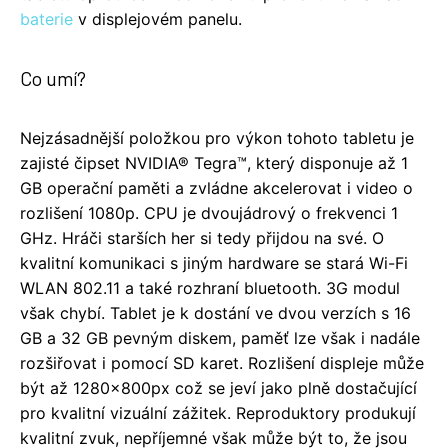
baterie
v displejovém panelu.
Co umí?
Nejzásadnější položkou pro výkon tohoto tabletu je
zajisté čipset NVIDIA® Tegra™, který disponuje až 1
GB operační paměti a zvládne akcelerovat i video o
rozlišení 1080p. CPU je dvoujádrový o frekvenci 1
GHz. Hráči starších her si tedy přijdou na své. O
kvalitní komunikaci s jiným hardware se stará Wi-Fi
WLAN 802.11 a také rozhraní bluetooth. 3G modul
však chybí. Tablet je k dostání ve dvou verzích s 16
GB a 32 GB pevným diskem, paměť lze však i nadále
rozšiřovat i pomocí SD karet. Rozlišení displeje může
být až 1280x800px což se jeví jako plně dostačující
pro kvalitní vizuální zážitek. Reproduktory produkují
kvalitní zvuk, nepříjemné však může být to, že jsou