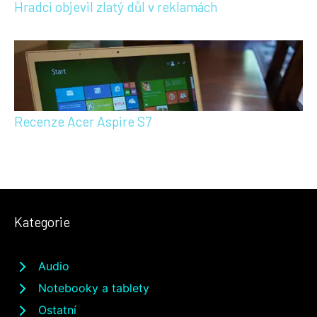
Hradci objevil zlatý důl v reklamách
Recenze Acer Aspire S7
Kategorie
Audio
Notebooky a tablety
Ostatní