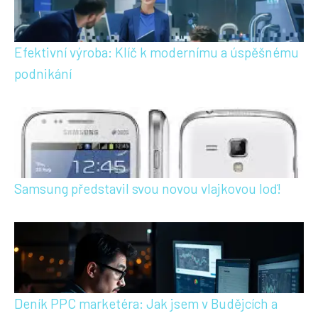
Efektivní výroba: Klíč k modernímu a úspěšnému
podnikání
Samsung představil svou novou vlajkovou loď!
Deník PPC marketéra: Jak jsem v Budějcích a