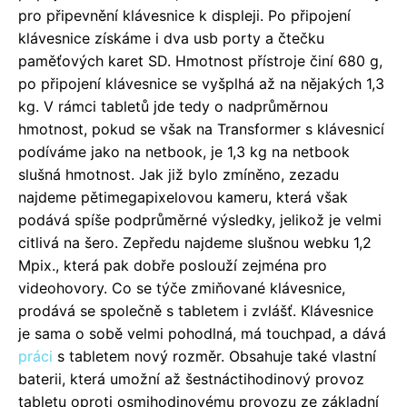
pro připevnění klávesnice k displeji. Po připojení
klávesnice získáme i dva usb porty a čtečku
paměťových karet SD. Hmotnost přístroje činí 680 g,
po připojení klávesnice se vyšplhá až na nějakých 1,3
kg. V rámci tabletů jde tedy o nadprůměrnou
hmotnost, pokud se však na Transformer s klávesnicí
podíváme jako na netbook, je 1,3 kg na netbook
slušná hmotnost. Jak již bylo zmíněno, zezadu
najdeme pětimegapixelovou kameru, která však
podává spíše podprůměrné výsledky, jelikož je velmi
citlivá na šero. Zepředu najdeme slušnou webku 1,2
Mpix., která pak dobře poslouží zejména pro
videohovory. Co se týče zmiňované klávesnice,
prodává se společně s tabletem i zvlášť. Klávesnice
je sama o sobě velmi pohodlná, má touchpad, a dává
práci
s tabletem nový rozměr. Obsahuje také vlastní
baterii, která umožní až šestnáctihodinový provoz
tabletu oproti osmihodinovému provozu ze základní