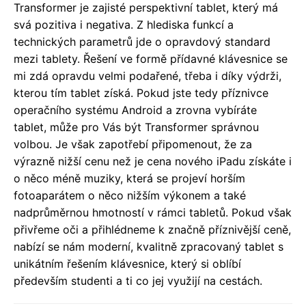
Transformer je zajisté perspektivní tablet, který má
svá pozitiva i negativa. Z hlediska funkcí a
technických parametrů jde o opravdový standard
mezi tablety. Řešení ve formě přídavné klávesnice se
mi zdá opravdu velmi podařené, třeba i díky výdrži,
kterou tím tablet získá. Pokud jste tedy příznivce
operačního systému Android a zrovna vybíráte
tablet, může pro Vás být Transformer správnou
volbou. Je však zapotřebí připomenout, že za
výrazně nižší cenu než je cena nového iPadu získáte i
o něco méně muziky, která se projeví horším
fotoaparátem o něco nižším výkonem a také
nadprůměrnou hmotností v rámci tabletů. Pokud však
přivřeme oči a přihlédneme k značně příznivější ceně,
nabízí se nám moderní, kvalitně zpracovaný tablet s
unikátním řešením klávesnice, který si oblíbí
především studenti a ti co jej využijí na cestách.