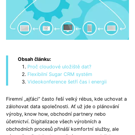
Obsah článku:
Proč cloudové uložiště dat?
Flexibilní Sugar CRM systém
Videokonference šetří čas i energii
Firemní „ajťáci“ často řeší velký rébus, kde uchovat a
zálohovat data společnosti. Ať už jde o plánování
výroby, know how, obchodní partnery nebo
účetnictví. Digitalizace všech výrobních a
obchodních procesů přináší komfortní služby, ale