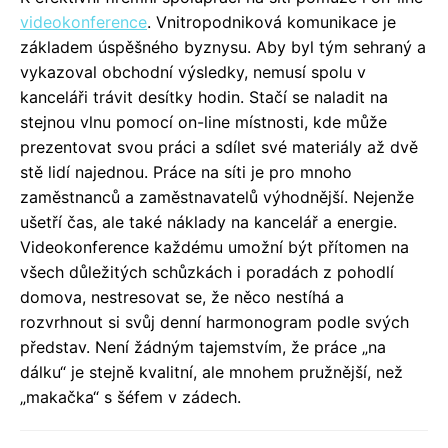
videokonference
. Vnitropodniková komunikace je
základem úspěšného byznysu. Aby byl tým sehraný a
vykazoval obchodní výsledky, nemusí spolu v
kanceláři trávit desítky hodin. Stačí se naladit na
stejnou vlnu pomocí on-line místnosti, kde může
prezentovat svou práci a sdílet své materiály až dvě
stě lidí najednou. Práce na síti je pro mnoho
zaměstnanců a zaměstnavatelů výhodnější. Nejenže
ušetří čas, ale také náklady na kancelář a energie.
Videokonference každému umožní být přítomen na
všech důležitých schůzkách i poradách z pohodlí
domova, nestresovat se, že něco nestíhá a
rozvrhnout si svůj denní harmonogram podle svých
představ. Není žádným tajemstvím, že práce „na
dálku“ je stejně kvalitní, ale mnohem pružnější, než
„makačka“ s šéfem v zádech.