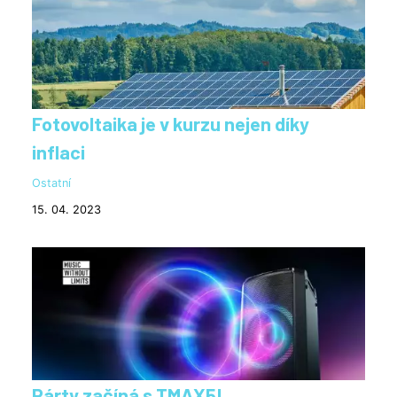
Fotovoltaika je v kurzu nejen díky
inflaci
Ostatní
15. 04. 2023
Párty začíná s TMAX5!