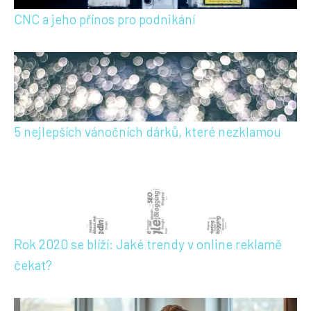
CNC a jeho přínos pro podnikání
5 nejlepších vánočních dárků, které nezklamou
Rok 2020 se blíží: Jaké trendy v online reklamě
čekat?