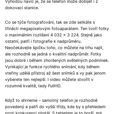
Výhodou navíc je, že se telefon může dobíjet i z
dokovací stanice.
Co se týče fotografování, tak se zde setkáte s
třinácti megapixelovým fotoaparátem. Ten tvoří fotky
o maximálním rozlišení 4 032 x 3 224. Stejně jako
ostatní, patří i fotografie k nadprůměru.
Neočekávejte špičku toho, co můžete na trhu najít,
ale rozhodně se jedná o kvalitní nadprůměr. Fotky
jsou dobré i během zhoršených světelných podmínek.
Vynikající je funkce rychlého snímání, kdy během
vteřiny udělá přístroj až šest snímků a vy pak jenom
vyberete ten nejlepší. I video můžete stvořit v
rozumné kvalitě, tedy FullHD.
Když to shrneme – samotný telefon je rozhodně
povedený a patří do vyšší třídy, kde by s přehledem
proti konkurenci obstál. S tabletem je to horší, má