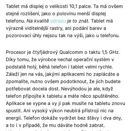
Tablet má displej o velikosti 10,1 palce. Ta má ovšem
stejné rozlišení, jako o polovinu menší displej
telefonu.
Na kvalitě
obrazu
je to znát.
Tablet má
výrazně viditelnější rastry, ani podání barev a
pozorovací úhly nejsou tak na výši, jako u telefonu.
Procesor je čtyřjádrový Qualcomm o taktu 1,5 GHz.
Díky tomu, že výrobce nechal operační systém v
podstatě holý, běhá telefon i tablet velmi rychle.
Záleží jen na vás, jakými aplikacemi ho zaplácáte a
zpomalíte, nutno ovšem podotknout, že jich budete
potřebovat docela dost. Nevýhodou je ale, když
telefon připojíte k tabletu a máte něco spuštěného.
Aplikace se vypne a vy ji pak musíte na tabletu znovu
spustit. Ani vysoký výkon neubírá přístroji nic na
energii. Telefon dokáže vydržet bez šťávy i dva dny,
a to i v případě, že mu dáváte hodně zabrat.