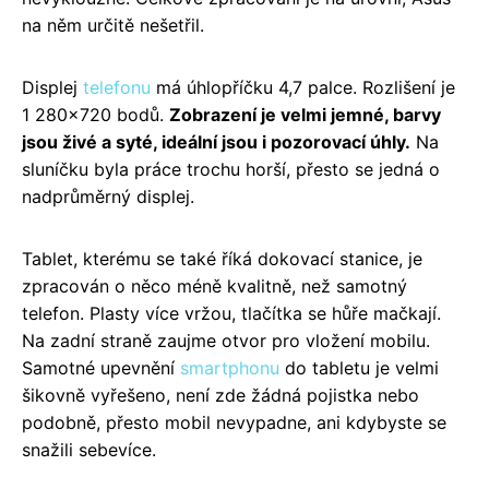
na něm určitě nešetřil.
Displej
telefonu
má úhlopříčku 4,7 palce. Rozlišení je
1 280×720 bodů.
Zobrazení je velmi jemné, barvy
jsou živé a syté, ideální jsou i pozorovací úhly.
Na
sluníčku byla práce trochu horší, přesto se jedná o
nadprůměrný displej.
Tablet, kterému se také říká dokovací stanice, je
zpracován o něco méně kvalitně, než samotný
telefon. Plasty více vržou, tlačítka se hůře mačkají.
Na zadní straně zaujme otvor pro vložení mobilu.
Samotné upevnění
smartphonu
do tabletu je velmi
šikovně vyřešeno, není zde žádná pojistka nebo
podobně, přesto mobil nevypadne, ani kdybyste se
snažili sebevíce.