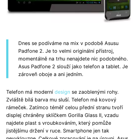
Dnes se podíváme na mix v podobě Asusu
Padfone 2. Je to velmi originální přístroj,
momentálně na trhu nenajdete nic podobného.
Asus Padfone 2 slouží jako telefon a tablet. Je
zároveň oboje a ani jedním.
Telefon má moderní
design
se zaoblenými rohy.
Zvláště bílá barva mu sluší. Telefon má kovový
rámeček. Zatímco téměř celou přední stranu tvoří
displej chráněny sklíčkem Gorilla Glass II, vzadu
najdete plast s vroubkováním, který pomůže
jistějšímu držení v ruce. Smartphone jen tak
nevyklouzne. Celkové zpracování je na úrovni, Asus