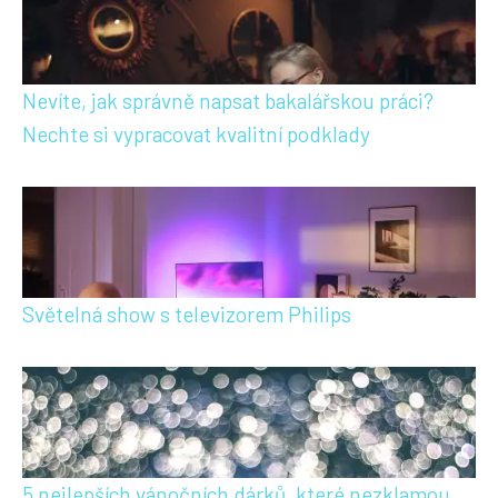
Nevíte, jak správně napsat bakalářskou práci?
Nechte si vypracovat kvalitní podklady
Světelná show s televizorem Philips
5 nejlepších vánočních dárků, které nezklamou