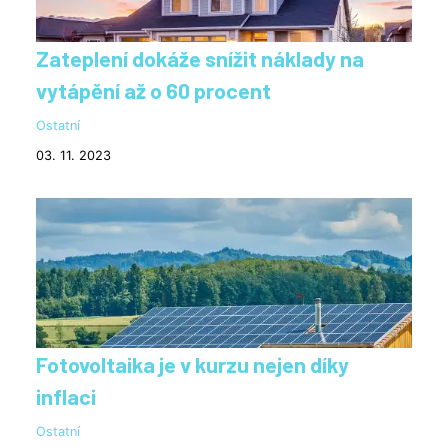
Zateplení dokáže snížit náklady na
vytápění až o 60 procent
Ostatní
03. 11. 2023
Fotovoltaika je v kurzu nejen díky
inflaci
Ostatní