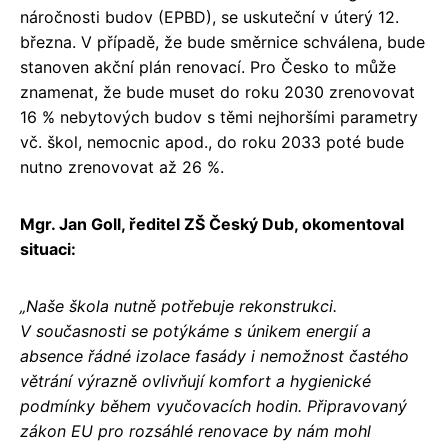
náročnosti budov (EPBD), se uskuteční v úterý 12.
března. V případě, že bude směrnice schválena, bude
stanoven akční plán renovací. Pro Česko to může
znamenat, že bude muset do roku 2030 zrenovovat
16 % nebytových budov s těmi nejhoršími parametry
vč. škol, nemocnic apod., do roku 2033 poté bude
nutno zrenovovat až 26 %.
Mgr. Jan Goll, ředitel ZŠ Český Dub, okomentoval
situaci:
„Naše škola nutně potřebuje rekonstrukci.
V současnosti se potýkáme s únikem energií a
absence řádné izolace fasády i nemožnost častého
větrání výrazně ovlivňují komfort a hygienické
podmínky během vyučovacích hodin. Připravovaný
zákon EU pro rozsáhlé renovace by nám mohl