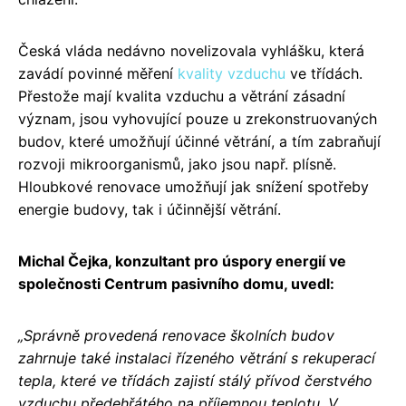
Česká vláda nedávno novelizovala vyhlášku, která
zavádí povinné měření
kvality vzduchu
ve třídách.
Přestože mají kvalita vzduchu a větrání zásadní
význam, jsou vyhovující pouze u zrekonstruovaných
budov, které umožňují účinné větrání, a tím zabraňují
rozvoji mikroorganismů, jako jsou např. plísně.
Hloubkové renovace umožňují jak snížení spotřeby
energie budovy, tak i účinnější větrání.
Michal Čejka, konzultant pro úspory energií ve
společnosti Centrum pasivního domu, uvedl:
„Správně provedená renovace školních budov
zahrnuje také instalaci řízeného větrání s rekuperací
tepla, které ve třídách zajistí stálý přívod čerstvého
vzduchu předehřátého na příjemnou teplotu. V