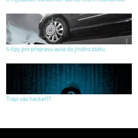
4 tipy pro přepravu auta do jiného státu
Trápí vás hackeři?