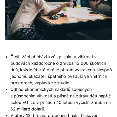
Čeští žáci přichází kvůli plísním a vlhkosti v
budovách každoročně o zhruba 13 000 školních
dnů, každé čtvrté dítě je přitom vystaveno alespoň
jednomu ukazateli špatného ovzduší ve vnitřních
prostorech, vyplývá ze studie.
Odhad ekonomických nákladů spojených
s působením vlhkosti a plísně na zdraví dětí napříč
celou EU lze v příštích 40 letech vyčíslit zhruba na
62 miliard dolarů.
V úterý 12. března proběhne finální hlasování