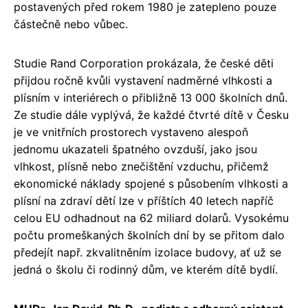
postavených před rokem 1980 je zatepleno pouze
částečně nebo vůbec.
Studie Rand Corporation prokázala, že české děti
přijdou ročně kvůli vystavení nadměrné vlhkosti a
plísním v interiérech o přibližně 13 000 školních dnů.
Ze studie dále vyplývá, že každé čtvrté dítě v Česku
je ve vnitřních prostorech vystaveno alespoň
jednomu ukazateli špatného ovzduší, jako jsou
vlhkost, plísně nebo znečištění vzduchu, přičemž
ekonomické náklady spojené s působením vlhkosti a
plísní na zdraví dětí lze v příštích 40 letech napříč
celou EU odhadnout na 62 miliard dolarů. Vysokému
počtu promeškaných školních dní by se přitom dalo
předejít např. zkvalitněním izolace budovy, ať už se
jedná o školu či rodinný dům, ve kterém dítě bydlí.