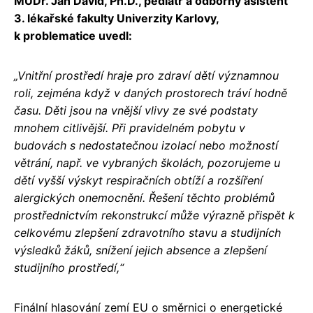
MUDr. Jan David, Ph.D., pediatr a odborný asistent
3. lékařské fakulty Univerzity Karlovy,
k problematice uvedl:
„Vnitřní prostředí hraje pro zdraví dětí významnou
roli, zejména když v daných prostorech tráví hodně
času. Děti jsou na vnější vlivy ze své podstaty
mnohem citlivější. Při pravidelném pobytu v
budovách s nedostatečnou izolací nebo možností
větrání, např. ve vybraných školách, pozorujeme u
dětí vyšší výskyt respiračních obtíží a rozšíření
alergických onemocnění. Řešení těchto problémů
prostřednictvím rekonstrukcí může výrazně přispět k
celkovému zlepšení zdravotního stavu a studijních
výsledků žáků, snížení jejich absence a zlepšení
studijního prostředí,“
Finální hlasování zemí EU o směrnici o energetické