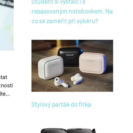
Student si vystačí i s
repasovaným notebookem. Na
co se zaměřit při výběru?
tat
žností
te...
Stylový parťák do fitka