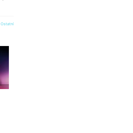
:
Ostatní
!