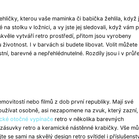
žehličky, kterou vaše maminka či babička žehlila, když 
na stolku v ložnici, a vy jste jej sledovali, když vám 
kvěle vytváří retro prostředí, přitom jsou vyrobeny
 životnost. I v barvách si budete libovat. Volit můžete
stní, barevné a nepřehlédnutelné. Rozdíly jsou i v průř
movitostí nebo filmů z dob první republiky. Mají své
oužívat osobně, asi nezapomene na zvuk, který zazní,
cké otočné vypínače
retro v několika barevných
zásuvky retro a keramické nástěnné krabičky. Vše mů
e se sami na skvělý design retro svítidel i příslušenstv