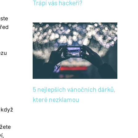
Trápí vás hackeři?
jste
před
ezu
5 nejlepších vánočních dárků,
které nezklamou
 když
žete
í,