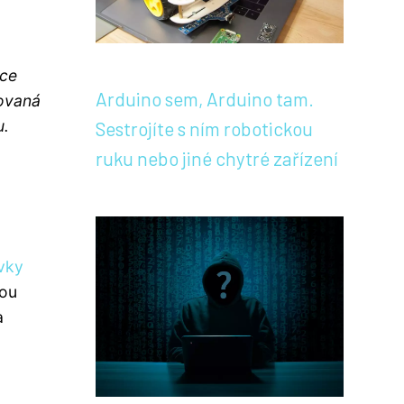
nce
Arduino sem, Arduino tam.
lovaná
u.
Sestrojíte s ním robotickou
ruku nebo jiné chytré zařízení
vky
nou
a