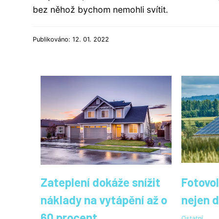
bez něhož bychom nemohli svítit.
Publikováno: 12. 01. 2022
Zateplení dokáže snížit
Fotovol
náklady na vytápění až o
nejen d
60 procent
Ostatní