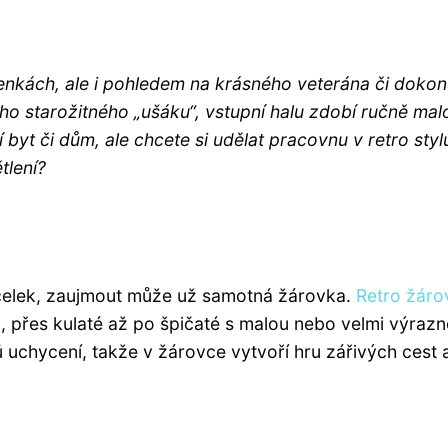
šlenkách, ale i pohledem na krásného veterána či doko
 starožitného „ušáku“, vstupní halu zdobí ručně ma
yt či dům, ale chcete si udělat pracovnu v retro styl
tlení?
celek, zaujmout může už samotná žárovka.
Retro žáro
, přes kulaté až po špičaté s malou nebo velmi výraz
 uchycení, takže v žárovce vytvoří hru zářivých cest 