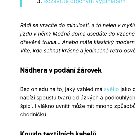
Rozsviťte otočným vypínačem
Rádi se vracíte do minulosti, a to nejen v my
jízdu v něm? Možná doma usedáte do vzácného
dřevěná truhla… Anebo máte klasický moderní b
Víte, kde sehnat krásné a jedinečné retro osvě
Nádhera v podání žárovek
Bez ohledu na to, jaký vzhled má
světlo
jako 
nabízí spoustu tvarů od úzkých a podlouhlých
špicí. I vlákno uvnitř může mít mnoho způsobů
chodníčků.
Kouzlo textilních kabelů