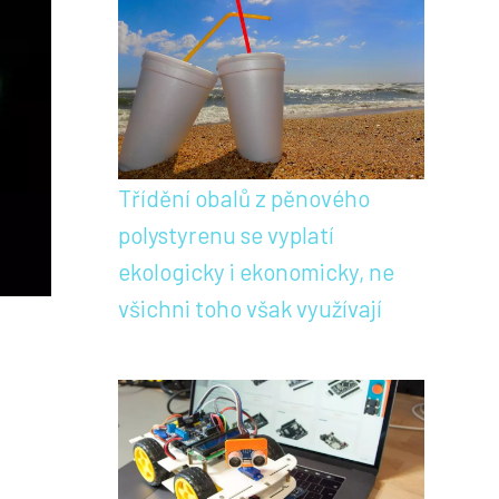
Třídění obalů z pěnového
polystyrenu se vyplatí
ekologicky i ekonomicky, ne
všichni toho však využívají