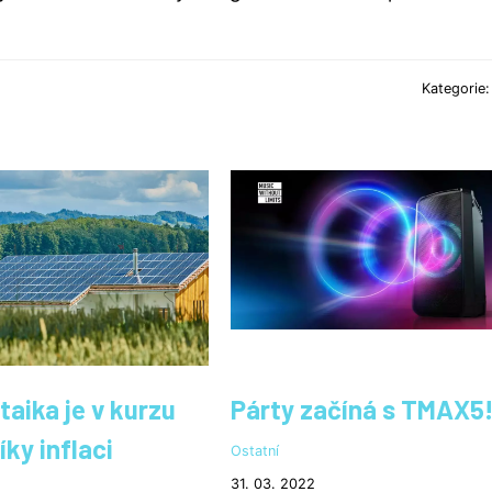
Kategorie
taika je v kurzu
Párty začíná s TMAX5
íky inflaci
Ostatní
31. 03. 2022