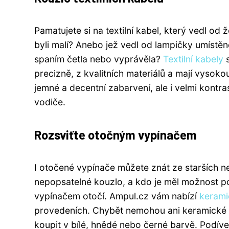
Pamatujete si na textilní kabel, který vedl od 
byli malí? Anebo jež vedl od lampičky umístěné 
spaním četla nebo vyprávěla?
Textilní kabely
s
precizně, z kvalitních materiálů a mají vysokou
jemné a decentní zabarvení, ale i velmi kontra
vodiče.
Rozsviťte otočným vypínačem
I otočené vypínače můžete znát ze starších ne
nepopsatelné kouzlo, a kdo je měl možnost p
vypínačem otočí. Ampul.cz vám nabízí
kerami
provedeních. Chybět nemohou ani keramické 
koupit v bílé, hnědé nebo černé barvě. Podívejt